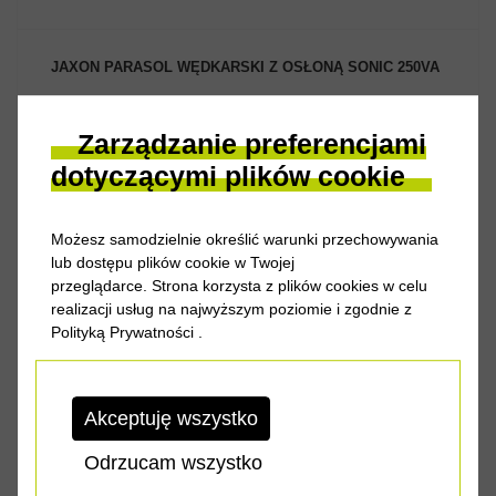
JAXON PARASOL WĘDKARSKI Z OSŁONĄ SONIC 250VA
Zarządzanie preferencjami
dotyczącymi plików cookie
ZOBACZ PRODUKT
Możesz samodzielnie określić warunki przechowywania
lub dostępu plików cookie w Twojej
przeglądarce. Strona korzysta z plików cookies w celu
realizacji usług na najwyższym poziomie i zgodnie z
Polityką Prywatności
.
Duże parasole z osłona chroniącą przed deszczem i wiatrem.
W...
Cena od
272.00 zł
Akceptuję wszystko
Odrzucam wszystko
JAXON PARASOL WĘDKARSKI Z OSŁONĄ MASTER XA