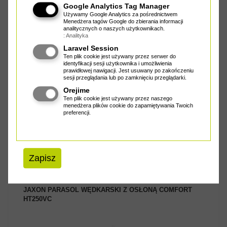
Google Analytics Tag Manager
Używamy Google Analytics za pośrednictwem
Menedżera tagów Google do zbierania informacji
analitycznych o naszych użytkownikach.
: Analityka
Laravel Session
ZOBACZ PRODUKT
Ten plik cookie jest używany przez serwer do
identyfikacji sesji użytkownika i umożliwienia
prawidłowej nawigacji. Jest usuwany po zakończeniu
sesji przeglądania lub po zamknięciu przeglądarki.
Orejime
Ten plik cookie jest używany przez naszego
menedżera plików cookie do zapamiętywania Twoich
preferencji.
Duże parasole z osłona chroniącą przed deszczem i wiatrem.
W...
Cena od
180.00 zł
Zapisz
JAXON PARASOL WĘDKARSKI Z OSŁONĄ COMFORT
HT250VC