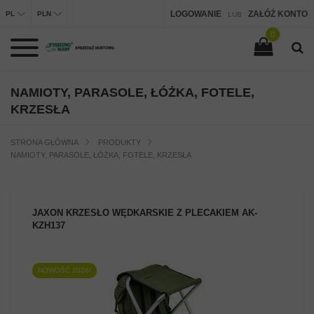
LOGOWANIE
ZAŁÓŻ KONTO
PL
PLN
LUB
0
NAMIOTY, PARASOLE, ŁÓŻKA, FOTELE,
KRZESŁA
STRONA GŁÓWNA
PRODUKTY
NAMIOTY, PARASOLE, ŁÓŻKA, FOTELE, KRZESŁA
JAXON KRZESŁO WĘDKARSKIE Z PLECAKIEM AK-
KZH137
NOWOŚĆ 2026!
ZOBACZ PRODUKT