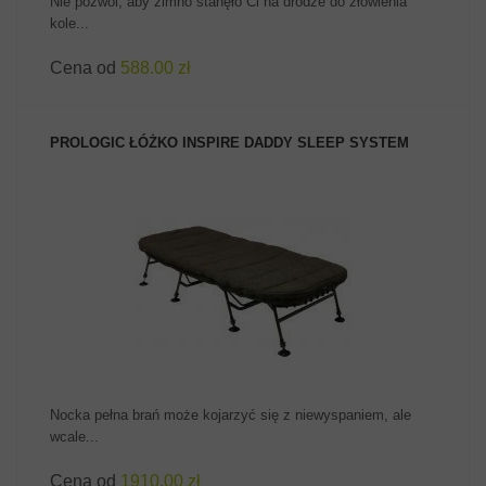
Nie pozwól, aby zimno stanęło Ci na drodze do złowienia
kole...
Cena od
588.00 zł
PROLOGIC ŁÓŻKO INSPIRE DADDY SLEEP SYSTEM
ZOBACZ PRODUKT
Nocka pełna brań może kojarzyć się z niewyspaniem, ale
wcale...
Cena od
1910.00 zł