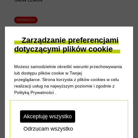
SNOW LEMON
PROMOCJA!
ZOBACZ PRODUKT
Zarządzanie preferencjami
dotyczącymi plików cookie
Możesz samodzielnie określić warunki przechowywania
32.00 zł
45.50 zł
lub dostępu plików cookie w Twojej
przeglądarce. Strona korzysta z plików cookies w celu
realizacji usług na najwyższym poziomie i zgodnie z
Polityką Prywatności
.
PRZYNĘTA SAVAGE GEAR GRACE TAIL 5CM 4.2G SS -
SUNSET SARDINE
Akceptuję wszystko
PROMOCJA!
ZOBACZ PRODUKT
Odrzucam wszystko