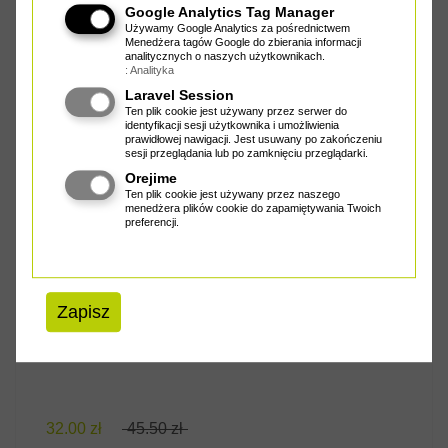
Google Analytics Tag Manager
Używamy Google Analytics za pośrednictwem
Menedżera tagów Google do zbierania informacji
analitycznych o naszych użytkownikach.
: Analityka
Laravel Session
32.00 zł
45.50 zł
Ten plik cookie jest używany przez serwer do
identyfikacji sesji użytkownika i umożliwienia
prawidłowej nawigacji. Jest usuwany po zakończeniu
sesji przeglądania lub po zamknięciu przeglądarki.
PRZYNĘTA SAVAGE GEAR GRACE TAIL 5CM 4.2G SS -
Orejime
SARDINE
Ten plik cookie jest używany przez naszego
menedżera plików cookie do zapamiętywania Twoich
preferencji.
PROMOCJA!
ZOBACZ PRODUKT
Zapisz
32.00 zł
45.50 zł