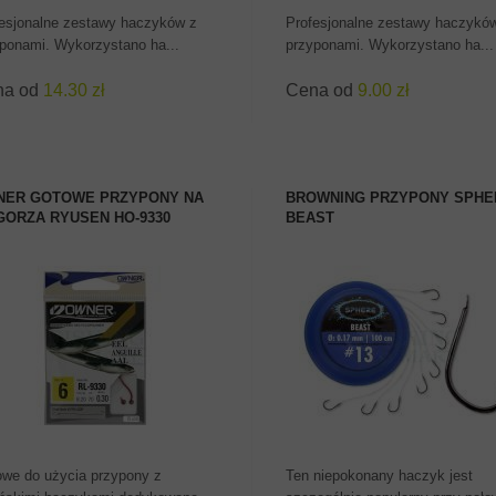
esjonalne zestawy haczyków z
Profesjonalne zestawy haczykó
ponami. Wykorzystano ha...
przyponami. Wykorzystano ha...
na od
14.30 zł
Cena od
9.00 zł
ER GOTOWE PRZYPONY NA
BROWNING PRZYPONY SPHE
ORZA RYUSEN HO-9330
BEAST
ZOBACZ PRODUKT
ZOBACZ PRODUKT
we do użycia przypony z
Ten niepokonany haczyk jest