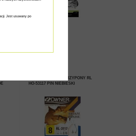
gacji. Jest usuwany po
Cena od
12.10 zł
 Z
OWNER GOTOWE PRZYPONY RL
DE
HO-53117 PIN NIEBIESKI
ZOBACZ PRODUKT