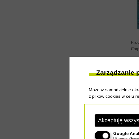
Bez
Carp
Ce
Zarządzanie 
Możesz samodzielnie okre
GUR
z plików cookies w celu r
RIG
Akceptuję wszys
Google Anal
Używamy Google 