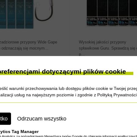
zadziorowe przypony Wide Gape
Wysokiej jakości przypony
 odznaczają się mocnym...
spławikowe Guru. Sprawdzą się 
p...
na od
10.00 zł
Cena od
9.00 zł
preferencjami dotyczącymi plików cookie
ślić warunki przechowywania lub dostępu plików cookie w Twojej przeg
U PRZYPONY XS CARP POLE
VMC PRZYPONY YAMAME 712
ealizacji usług na najwyższym poziomie i zgodnie z
Polityką Prywatności
S
LOOP
tko
Odrzucam wszystko
ZOBACZ PRODUKT
ZOBACZ PRODUKT
ytics Tag Manager
Analytics za pośrednictwem Menedżera tagów Google do zbierania informacji analitycznyc