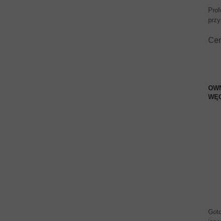
Prof
przy
Ce
OWN
WĘG
Goto