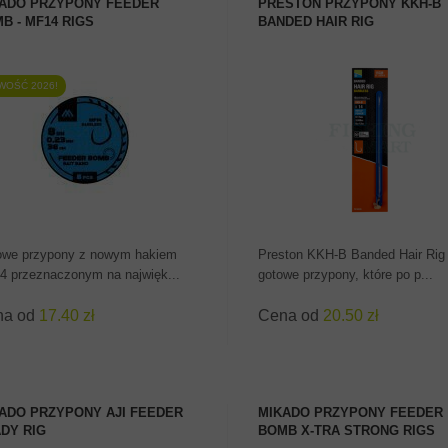
ADO PRZYPONY FEEDER
PRESTON PRZYPONY KKH-B
B - MF14 RIGS
BANDED HAIR RIG
WOŚĆ 2026!
ZOBACZ PRODUKT
ZOBACZ PRODUKT
owe przypony z nowym hakiem
Preston KKH-B Banded Hair Rig 
 przeznaczonym na najwięk...
gotowe przypony, które po p...
na od
17.40 zł
Cena od
20.50 zł
ADO PRZYPONY AJI FEEDER
MIKADO PRZYPONY FEEDER
DY RIG
BOMB X-TRA STRONG RIGS