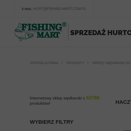
HURT@FISHING-MART.COM.PL
E-MAIL:
STRONA GŁÓWNA
PRODUKTY
SPRZĘT WĘDKARSKI DO 
62788
Internetowy sklep wędkarski z
HACZ
produktów!
WYBIERZ FILTRY