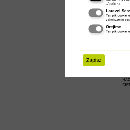
: Analityka
Laravel Ses
Ten plik cookie j
zakończeniu sesj
Orejime
Wyso
Ten plik cookie 
spła
p...
Ce
Zapisz
OWN
HAC
CI