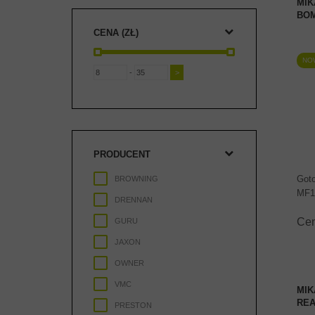
MIK
BOM
CENA (ZŁ)
NO
-
PRODUCENT
Got
BROWNING
MF14
DRENNAN
Ce
GURU
JAXON
OWNER
VMC
MIK
REA
PRESTON