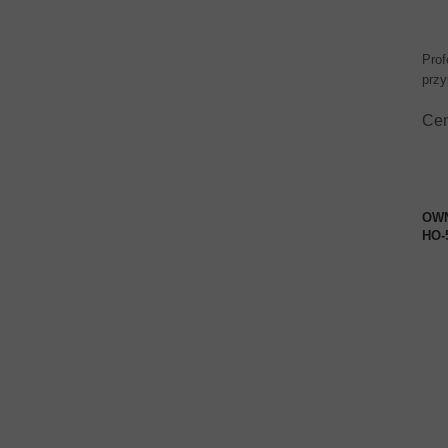
Prof
przy
Ce
OWN
HO-