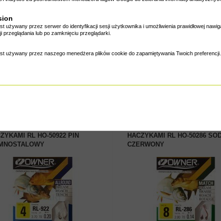
sion
est używany przez serwer do identyfikacji sesji użytkownika i umożliwienia prawidłowej nawi
i przeglądania lub po zamknięciu przeglądarki.
kiej jakości przypony
jest używany przez naszego menedżera plików cookie do zapamiętywania Twoich preferencji.
wikowe Guru. Sprawdzą się do
na od
13.00 zł
Cena od
10.20 zł
ER GOTOWE PRZYPONY Z
OWNER GOTOWE PRZYPONY
ZYKAMI RL HO-50922 PIN
HACZYKAMI RL HO-50286 SO
EMNOSTALOWY
CZERWONY
ZOBACZ PRODUKT
ZOBACZ PRODUKT