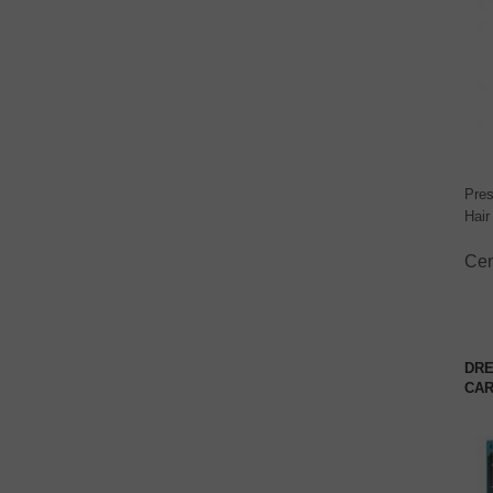
Pre
Hair
Ce
DRE
CAR