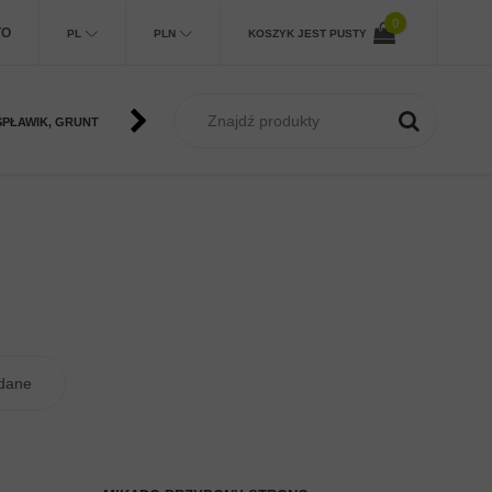
0
TO
PL
PLN
KOSZYK JEST PUSTY
SPŁAWIK, GRUNT
METHOD FEEDER
KARP
MORSKIE
SU