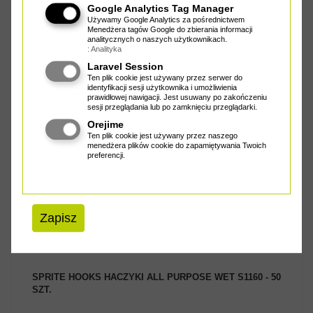
Google Analytics Tag Manager
SPRITE HOOKS HACZYKI LOW WATER SINGLE S1180 -
Używamy Google Analytics za pośrednictwem
25 SZT.
Menedżera tagów Google do zbierania informacji
analitycznych o naszych użytkownikach.
: Analityka
Laravel Session
Ten plik cookie jest używany przez serwer do
ZOBACZ PRODUKT
identyfikacji sesji użytkownika i umożliwienia
prawidłowej nawigacji. Jest usuwany po zakończeniu
sesji przeglądania lub po zamknięciu przeglądarki.
Orejime
Ten plik cookie jest używany przez naszego
menedżera plików cookie do zapamiętywania Twoich
preferencji.
Zapisz
Cena od
22.70 zł
SPRITE HOOKS HACZYKI ALL PURPOSE WET S1160 - 50
SZT.