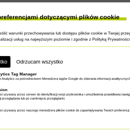
ch Tucholskich? A może Alaska i łososie? Surfcasting z plaży w Gambii
. Podstawowa zasada polityki handlowej firmy brzmi wg Czesława Stryc
preferencjami dotyczącymi plików cookie
swój program, dopasowany do zmieniających się potrzeb polskich wędkarz
znak towarowy. Świadectwo rejestracji dostępne jest pod linkiem
https:
ślić warunki przechowywania lub dostępu plików cookie w Twojej przeg
ealizacji usług na najwyższym poziomie i zgodnie z
Polityką Prywatności
.com.pl sklep internetowy Fishing-Mart prowadzony jest przez Fishing-
tko
Odrzucam wszystko
ytics Tag Manager
Analytics za pośrednictwem Menedżera tagów Google do zbierania informacji analitycznyc
sion
est używany przez serwer do identyfikacji sesji użytkownika i umożliwienia prawidłowej nawi
i przeglądania lub po zamknięciu przeglądarki.
d nr KRS 0000649358
jest używany przez naszego menedżera plików cookie do zapamiętywania Twoich preferencji.