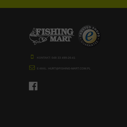
KONTAKT:
048 33 499-26-41
E-MAIL:
HURT@FISHING-MART.COM.PL