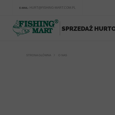
HURT@FISHING-MART.COM.PL
E-MAIL:
STRONA GŁÓWNA
O NAS