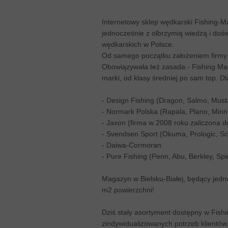
Internetowy sklep wędkarski Fishing-M
jednocześnie z olbrzymią wiedzą i doś
wędkarskich w Polsce.
Od samego początku założeniem firmy b
Obowiązywała też zasada - Fishing Mart
marki, od klasy średniej po sam top. D
- Design Fishing (Dragon, Salmo, Must
- Normark Polska (Rapala, Plano, Min
- Jaxon (firma w 2008 roku zaliczona d
- Svendsen Sport (Okuma, Prologic, Sc
- Daiwa-Cormoran
- Pure Fishing (Penn, Abu, Berkley, Spid
Magazyn w Bielsku-Białej, będący jedno
m2 powierzchni!
Dziś stały asortyment dostępny w Fishi
zindywidualizowanych potrzeb klientó