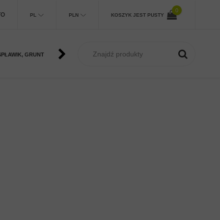
0
TO
PL
PLN
KOSZYK JEST PUSTY
SPŁAWIK, GRUNT
METHOD FEEDER
KARP
MORSKIE
SU