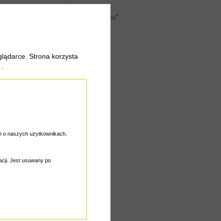
? Nie ma problemu, w Fishing Mart
zka: "Wsłuchuj się w potrzeby rynku".
y.
//www.fishing-
lądarce. Strona korzysta
.
Mart Sp. z o.o. .
h o naszych użytkownikach.
gacji. Jest usuwany po