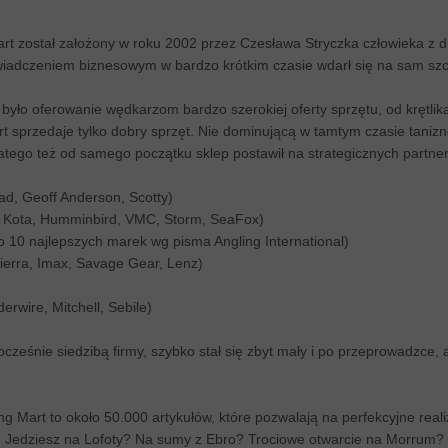
art został założony w roku 2002 przez Czesława Stryczka człowieka z
wiadczeniem biznesowym w bardzo krótkim czasie wdarł się na sam szc
yło oferowanie wędkarzom bardzo szerokiej oferty sprzętu, od krętli
 sprzedaje tylko dobry sprzęt. Nie dominującą w tamtym czasie taniznę
latego też od samego początku sklep postawił na strategicznych partne
ad, Geoff Anderson, Scotty)
n Kota, Humminbird, VMC, Storm, SeaFox)
o 10 najlepszych marek wg pisma Angling International)
ierra, Imax, Savage Gear, Lenz)
erwire, Mitchell, Sebile)
cześnie siedzibą firmy, szybko stał się zbyt mały i po przeprowadzce, 
ng Mart to około 50.000 artykułów, które pozwalają na perfekcyjne real
w. Jedziesz na Lofoty? Na sumy z Ebro? Trociowe otwarcie na Morrum