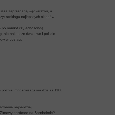
 duszą zaprzedaną wędkarstwu, a
zyt rankingu najlepszych sklepów
ka po namiot czy echosondę.
, ale najlepsze światowe i polskie
rów w postaci:
a później modernizacji ma dziś aż 1100
izowanie najbardziej
? Zimowy hardcore na Bornholmie?