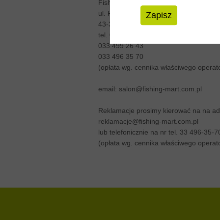
Fishing-Mart
ul. Partyzantów 69
Zapisz
43-316 Bielsko-Biała
tel. 033 499 26 41
033 499 26 43
033 496 35 70
(opłata wg. cennika właściwego operat
email: salon@fishing-mart.com.pl
Reklamacje prosimy kierować na na adr
reklamacje@fishing-mart.com.pl
lub telefonicznie na nr tel. 33 496-35-7
(opłata wg. cennika właściwego operat