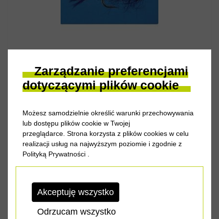
Zarządzanie preferencjami
Cena od
3.50 zł
dotyczącymi plików cookie
Możesz samodzielnie określić warunki przechowywania
WIZARD ANDRZEJ ZASADZKI NIMFY, LARWY
lub dostępu plików cookie w Twojej
(BEZZADZIOROWE)
przeglądarce. Strona korzysta z plików cookies w celu
realizacji usług na najwyższym poziomie i zgodnie z
Polityką Prywatności
.
ZOBACZ PRODUKT
Akceptuję wszystko
Odrzucam wszystko