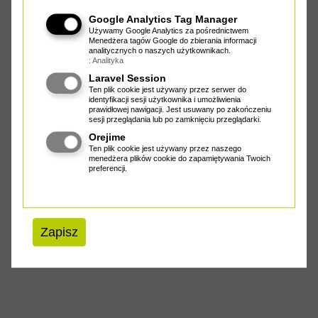
Google Analytics Tag Manager
Nimfy, larwy wykonane na haczykach bezzadziorowych.
Używamy Google Analytics za pośrednictwem
Menedżera tagów Google do zbierania informacji
analitycznych o naszych użytkownikach.
: Analityka
Cena od
4.00 zł
Laravel Session
Ten plik cookie jest używany przez serwer do
identyfikacji sesji użytkownika i umożliwienia
prawidłowej nawigacji. Jest usuwany po zakończeniu
sesji przeglądania lub po zamknięciu przeglądarki.
K NIEMY MUCHY NA SŁONĄ WODĘ
Orejime
Ten plik cookie jest używany przez naszego
menedżera plików cookie do zapamiętywania Twoich
preferencji.
ZOBACZ PRODUKT
Zapisz