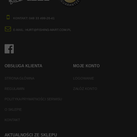
KONTAKT:
048 33 499-26-41
E-MAIL:
HURT@FISHING-MART.COM.PL
OBSŁUGA KLIENTA
MOJE KONTO
STRONA GŁÓWNA
LOGOWANIE
REGULAMIN
ZAŁÓŻ KONTO
POLITYKA PRYWATNOŚCI SERWISU
O SKLEPIE
KONTAKT
AKTUALNOŚCI ZE SKLEPU