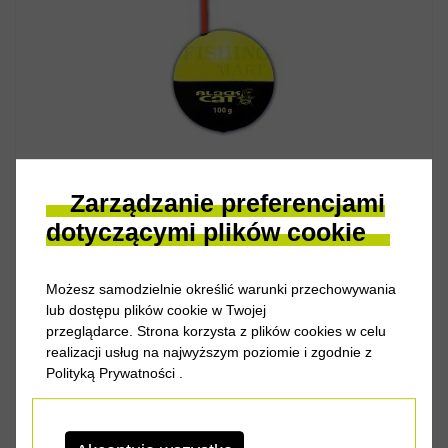
ZOBACZ PRODUKT
Spławik okrągły z uchwytem na świetlik.
Zarządzanie preferencjami
dotyczącymi plików cookie
Cena od
18.30 zł
Możesz samodzielnie określić warunki przechowywania
BLACK CAT SPŁAWIKI BLACK CAT FLOAT
lub dostępu plików cookie w Twojej
przeglądarce. Strona korzysta z plików cookies w celu
realizacji usług na najwyższym poziomie i zgodnie z
Polityką Prywatności
.
ZOBACZ PRODUKT