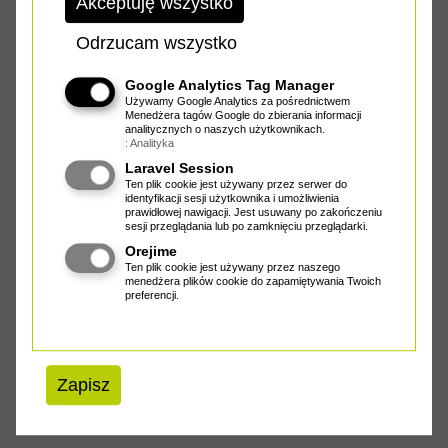
Akceptuję wszystko
Odrzucam wszystko
Google Analytics Tag Manager
Używamy Google Analytics za pośrednictwem
Spławik ten, specjalnie zaprojektowany do łowienia w dryfie...
Menedżera tagów Google do zbierania informacji
analitycznych o naszych użytkownikach.
: Analityka
Laravel Session
Cena od
14.20 zł
Ten plik cookie jest używany przez serwer do
identyfikacji sesji użytkownika i umożliwienia
prawidłowej nawigacji. Jest usuwany po zakończeniu
sesji przeglądania lub po zamknięciu przeglądarki.
BLACK CAT SPŁAWIKI PODWODNE EVA U-FLOAT
Orejime
Ten plik cookie jest używany przez naszego
menedżera plików cookie do zapamiętywania Twoich
preferencji.
ZOBACZ PRODUKT
Zapisz