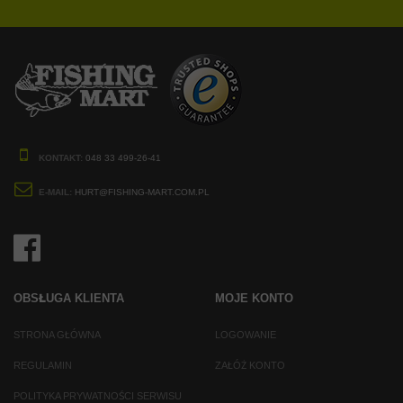
KONTAKT:
048 33 499-26-41
E-MAIL:
HURT@FISHING-MART.COM.PL
OBSŁUGA KLIENTA
MOJE KONTO
STRONA GŁÓWNA
LOGOWANIE
REGULAMIN
ZAŁÓŻ KONTO
POLITYKA PRYWATNOŚCI SERWISU