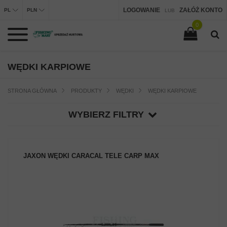
LOGOWANIE
ZAŁÓŻ KONTO
PL
PLN
LUB
0
WĘDKI KARPIOWE
STRONA GŁÓWNA
PRODUKTY
WĘDKI
WĘDKI KARPIOWE
WYBIERZ FILTRY
JAXON WĘDKI CARACAL TELE CARP MAX
ZOBACZ PRODUKT