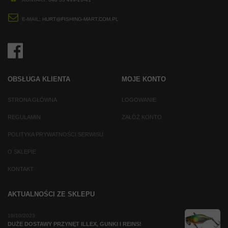
E-MAIL:
HURT@FISHING-MART.COM.PL
OBSŁUGA KLIENTA
MOJE KONTO
STRONA GŁÓWNA
LOGOWANIE
REGULAMIN
ZAŁÓŻ KONTO
POLITYKA PRYWATNOŚCI SERWISU
O SKLEPIE
KONTAKT
AKTUALNOŚCI ZE SKLEPU
19/10/2023
DUŻE DOSTAWY PRZYNĘT ILLEX, GUNKI I REINS!