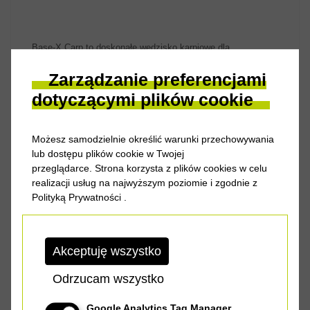
Base-X Carp to doskonałe wędzisko karpiowe dla
początkującyc...
Zarządzanie preferencjami
Cena od
156.00 zł
dotyczącymi plików cookie
DAM WĘDKI XT1 TELE
Możesz samodzielnie określić warunki przechowywania
lub dostępu plików cookie w Twojej
przeglądarce. Strona korzysta z plików cookies w celu
realizacji usług na najwyższym poziomie i zgodnie z
Polityką Prywatności
.
ZOBACZ PRODUKT
Akceptuję wszystko
Odrzucam wszystko
Google Analytics Tag Manager