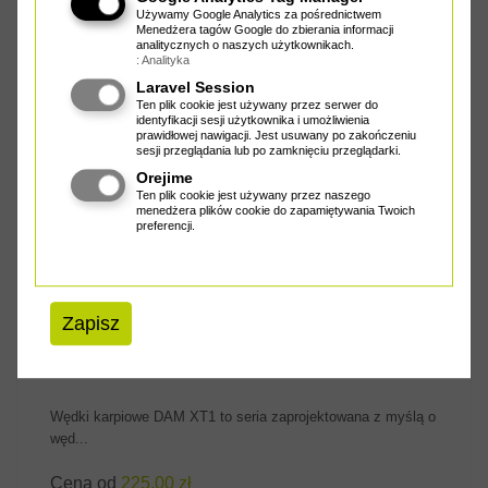
Wędki teleskopowe XT1 Tele mają również tę samą smukłą i
Używamy Google Analytics za pośrednictwem
moc...
Menedżera tagów Google do zbierania informacji
analitycznych o naszych użytkownikach.
: Analityka
Cena od
303.00 zł
Laravel Session
Ten plik cookie jest używany przez serwer do
identyfikacji sesji użytkownika i umożliwienia
prawidłowej nawigacji. Jest usuwany po zakończeniu
DAM WĘDKI XT1
sesji przeglądania lub po zamknięciu przeglądarki.
Orejime
Ten plik cookie jest używany przez naszego
menedżera plików cookie do zapamiętywania Twoich
preferencji.
ZOBACZ PRODUKT
Zapisz
Wędki karpiowe DAM XT1 to seria zaprojektowana z myślą o
węd...
Cena od
225.00 zł