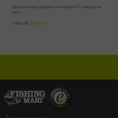
Nasza niezwykle popularna seria wędzisk C1 zasłużyła na
odśw...
Cena od
303.00 zł
KONTAKT:
048 33 499-26-41